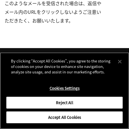
このようなメールを受信された場合は、返信や
メール内のURLをクリックしないようご注意い
ただきたく、お願いいたします。
ニュース
サイト更新情報
RSSについて
ソーシャルメディアアカウント
By clicking “Accept All Cookies”, you agree to the storing
of cookies on your device to enhance site navigation,
analyze site usage, and assist in our marketing efforts.
お問い合わせ
個人情報保護について
利用規程
クッキーノーティス
Cookies Settings
別窓で遷移します
Global Site
© 2026 Nikon Corporation
Reject All
Accept All Cookies