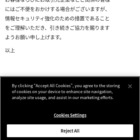
にはご不便をおかけする場合がございますが、
情報セキュリティ強化のための措置であること
をご理解いただき、引き続きご協力を賜ります
ようお願い申し上げます。
以上
By clicking “Accept All Cookies”, you agree to the storing
of cookies on your device to enhance site navigation,
ニュース
サイト更新情報
RSSについて
ソーシャルメディアアカウント
analyze site usage, and assist in our marketing efforts.
Cookies Settings
お問い合わせ
個人情報保護について
利用規程
クッキーノーティス
別窓で遷移します
Global Site
Reject All
© 2026 Nikon Corporation