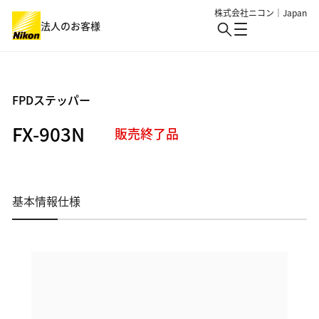
株式会社ニコン｜Japan
法人のお客様
製品・サービス
FPDステッパー
FX-903N
業界
販売終了品
製品・サービス : Top
バイオサイエンス・医療
ソリューション・事例・技術
業界 : Top
生物用観察・検査
半導体・エレクトロニクス
イベント
基本情報
仕様
アイケア
細胞受託生産
ニュース
機械・重工業・建設
産業・特注
バイオ・メディカル
総合トップ
ロボット制御
産業用観察・検査
個人のお客様
情報・メディア