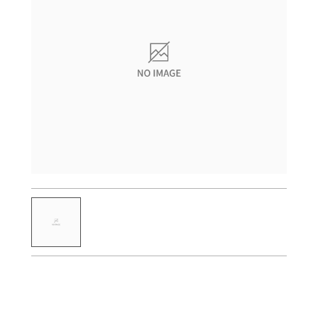
産業用測定・計測
測量・測位
カメラ、レンズ、双眼鏡、補聴器など日常を豊かに彩る商品・ソ
自動車・航空・宇宙
宇宙・天体機器
リューション
特注・カスタマイズ
企業情報
資源・エネルギー・素材
企業情報、サステナビリティ、投資家情報から、今を伝える最新
半導体・FPD
情報まで
半導体露光
半導体後工程露光（アドバンストパッケージング）
半導体測定・計測・検査
Global Site
FPD露光
フレキシブルエレクトロニクス
加工
DED方式金属3Dプリンター（AM装置）
L-PBF方式金属3Dプリンター（AM装置）
レーザー除去加工機
材料加工ソリューション
金型製作・射出成型