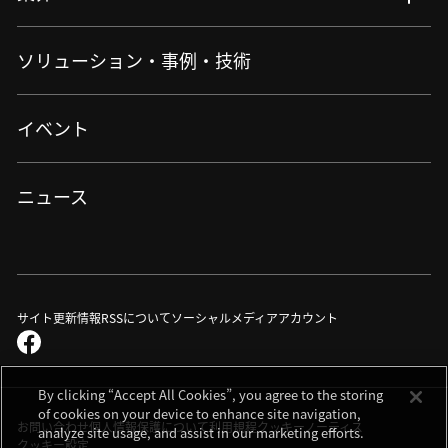
バイオサイエンス・医療​
生物用観察・検査
業界 : Top
ソリューション・事例・技術
アイケア
細胞受託生産
半導体・エレクトロニクス
産業・特注
機械・重工業・建設
ロボット制御
イベント
バイオ・メディカル
産業用観察・検査
情報・メディア
産業用測定・計測
自動車・航空・宇宙
測量・測位
資源・エネルギー・素材
ニュース
宇宙・天体機器
特注・カスタマイズ
半導体・FPD
半導体露光
半導体後工程露光（アドバンストパッケージング）
半導体測定・計測・検査
サイト更新情報
RSSについて
ソーシャルメディアアカウント
FPD露光
フレキシブルエレクトロニクス
By clicking “Accept All Cookies”, you agree to the storing
加工
of cookies on your device to enhance site navigation,
DED方式金属3Dプリンター（AM装置）
お問い合わせ
個人情報保護について
利用規程
クッキーノーティス
analyze site usage, and assist in our marketing efforts.
L-PBF方式金属3Dプリンター（AM装置）
クッキー設定