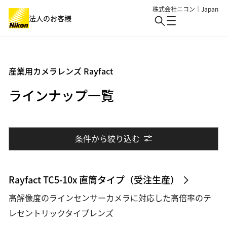
株式会社ニコン｜Japan
法人のお客様
製品・サービス
産業用カメラレンズ Rayfact
ラインナップ一覧
業界
製品・サービス : Top
バイオサイエンス・医療
ソリューション・事例・技術
業界 : Top
条件から絞り込む
生物用観察・検査
半導体・エレクトロニクス
イベント
アイケア
細胞受託生産
ニュース
機械・重工業・建設
Rayfact TC5-10x 直筒タイプ（受注生産）
産業・特注
バイオ・メディカル
高解像度のラインセンサーカメラに対応した高倍率のテ
総合トップ
ロボット制御
レセントリックタイプレンズ
産業用観察・検査
個人のお客様
情報・メディア