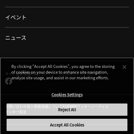
細胞受託生産
半導体・エレクトロニクス
産業・特注
機械・重工業・建設
ロボット制御
イベント
バイオ・メディカル
産業用観察・検査
情報・メディア
産業用測定・計測
自動車・航空・宇宙
測量・測位
資源・エネルギー・素材
ニュース
宇宙・天体機器
特注・カスタマイズ
半導体・FPD
半導体露光
半導体後工程露光（アドバンストパッケージング）
By clicking “Accept All Cookies”, you agree to the storing
半導体測定・計測・検査
of cookies on your device to enhance site navigation,
サイト更新情報
RSSについて
ソーシャルメディアアカウント
analyze site usage, and assist in our marketing efforts.
FPD露光
フレキシブルエレクトロニクス
Cookies Settings
加工
DED方式金属3Dプリンター（AM装置）
お問い合わせ
個人情報保護について
利用規程
クッキーノーティス
Reject All
L-PBF方式金属3Dプリンター（AM装置）
クッキー設定
レーザー除去加工機
材料加工ソリューション
Accept All Cookies
金型製作・射出成型