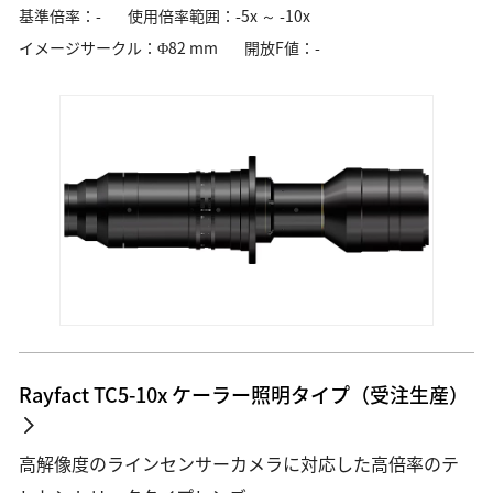
産業用測定・計測
基準倍率：-
使用倍率範囲：-5x ～ -10x
測量・測位
カメラ、レンズ、双眼鏡、補聴器など日常を豊かに彩る商品・ソ
イメージサークル：Φ82 mm
開放F値：-
自動車・航空・宇宙
宇宙・天体機器
リューション
特注・カスタマイズ
企業情報
資源・エネルギー・素材
企業情報、サステナビリティ、投資家情報から、今を伝える最新
半導体・FPD
情報まで
半導体露光
半導体後工程露光（アドバンストパッケージング）
半導体測定・計測・検査
Global Site
FPD露光
フレキシブルエレクトロニクス
加工
DED方式金属3Dプリンター（AM装置）
Rayfact TC5-10x ケーラー照明タイプ（受注生産）
L-PBF方式金属3Dプリンター（AM装置）
レーザー除去加工機
材料加工ソリューション
高解像度のラインセンサーカメラに対応した高倍率のテ
金型製作・射出成型