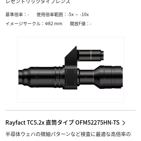
レセントリックタイプレンズ
素材・部品
基準倍率：-
使用倍率範囲：-5x ～ -10x
素材・部品
イメージサークル：Φ82 mm
開放F値：-
光学レンズ・ユニット
ロボティクス用カメラ・センサー
映像ソリューション
映像制作・業務用撮影
遠隔監視モニタリング
3Dモデル制作
データ管理・業務支援
Rayfact TC5.2x 直筒タイプ OFM52275HN-TS
半導体ウェハの微細パターンなど検査に最適な高倍率の