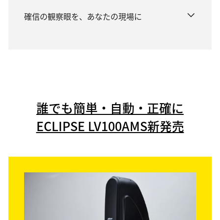
素材・部品
確信の観察眼を、あなたの現場に
素材・部品
光学レンズ・ユニット
ロボティクス用カメラ・センサー
映像ソリューション
映像制作・業務用撮影
誰でも簡単・自動・正確に
遠隔監視モニタリング
3Dモデル制作
ECLIPSE LV100AMS新発売
データ管理・業務支援