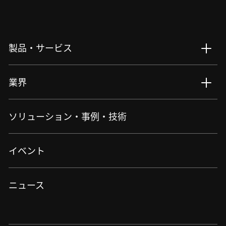
製品・サービス
製品・サービス : Top
業界
バイオサイエンス・医療​
生物用観察・検査
業界 : Top
ソリューション・事例・技術
アイケア
細胞受託生産
半導体・エレクトロニクス
産業・特注
機械・重工業・建設
ロボット制御
イベント
バイオ・メディカル
産業用観察・検査
情報・メディア
産業用測定・計測
自動車・航空・宇宙
測量・測位
資源・エネルギー・素材
ニュース
宇宙・天体機器
特注・カスタマイズ
半導体・FPD
半導体露光