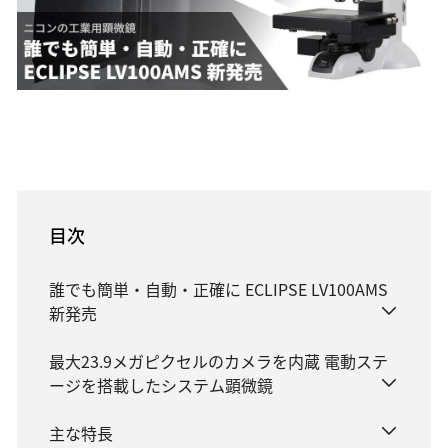
産業用測定・計測
測量・測位
カメラ、レンズ、双眼鏡、補聴器など日常を豊かに彩る商品・ソ
自動車・航空・宇宙
宇宙・天体機器
リューション
特注・カスタマイズ
企業情報
資源・エネルギー・素材
企業情報、サステナビリティ、投資家情報から、今を伝える最新
半導体・FPD
情報まで
半導体露光
半導体後工程露光（アドバンストパッケージング）
半導体測定・計測・検査
Global Site
FPD露光
目次
フレキシブルエレクトロニクス
誰でも簡単・自動・正確に ECLIPSE LV100AMS
加工
新発売
DED方式金属3Dプリンター（AM装置）
L-PBF方式金属3Dプリンター（AM装置）
最大23.9メガピクセルのカメラを内蔵 電動ステ
レーザー除去加工機
ージを搭載したシステム顕微鏡
材料加工ソリューション
金型製作・射出成型
主な特長