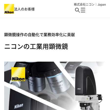
株式会社ニコン｜Japan
法人のお客様
製品・サービス
顕微鏡操作の自動化で業務効率化に貢献
ニコンの工業用顕微鏡
業界
製品・サービス : Top
バイオサイエンス・医療
ソリューション・事例・技術
業界 : Top
生物用観察・検査
半導体・エレクトロニクス
イベント
アイケア
細胞受託生産
ニュース
機械・重工業・建設
産業・特注
バイオ・メディカル
総合トップ
ロボット制御
産業用観察・検査
個人のお客様
情報・メディア