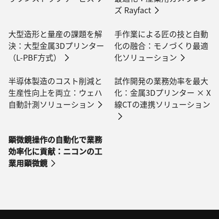
ズ Rayfact
大型造形と量産の課題を解
手作業による匠の技と自動
決：大型金属3Dプリンター
化の融合：モノづくり最適
（L-PBF方式）
化ソリューション
半導体製造のコスト削減と
試作開発の業務効率を最大
生産性向上を両立：ウェハ
化：金属3Dプリンター × X
自動計測ソリューション
線CTの連携ソリューション
顕微鏡操作の自動化で業務
効率化に貢献：ニコンの工
業用顕微鏡