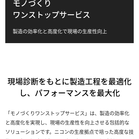
モノづくり
産業用測定・計測
測量・測位
カメラ、レンズ、双眼鏡、補聴器など日常を豊かに彩る商品・ソ
ワンストップサービス
自動車・航空・宇宙
宇宙・天体機器
リューション
特注・カスタマイズ
企業情報
資源・エネルギー・素材
製造の効率化と高度化で現場の生産性向上
企業情報、サステナビリティ、投資家情報から、今を伝える最新
半導体・FPD
情報まで
半導体露光
半導体後工程露光（アドバンストパッケージング）
半導体測定・計測・検査
Global Site
FPD露光
フレキシブルエレクトロニクス
現場診断をもとに製造工程を最適化
し、パフォーマンスを最大化
加工
DED方式金属3Dプリンター（AM装置）
L-PBF方式金属3Dプリンター（AM装置）
「モノづくりワンストップサービス」は、製造の効率化
レーザー除去加工機
と高度化を実現し、現場の生産性を向上させる包括的な
材料加工ソリューション
金型製作・射出成型
ソリューションです。ニコンの生産拠点で培った高度な技