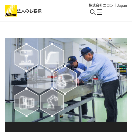
株式会社ニコン｜Japan
法人のお客様
製品・サービス
業界
製品・サービス : Top
バイオサイエンス・医療
ソリューション・事例・技術
業界 : Top
生物用観察・検査
半導体・エレクトロニクス
イベント
アイケア
細胞受託生産
ニュース
機械・重工業・建設
産業・特注
バイオ・メディカル
総合トップ
ロボット制御
産業用観察・検査
個人のお客様
情報・メディア