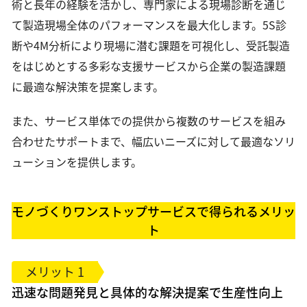
術と長年の経験を活かし、専門家による現場診断を通じ
素材・部品
て製造現場全体のパフォーマンスを最大化します。5S診
断や4M分析により現場に潜む課題を可視化し、受託製造
素材・部品
光学レンズ・ユニット
をはじめとする多彩な支援サービスから企業の製造課題
ロボティクス用カメラ・センサー
に最適な解決策を提案します。
映像ソリューション
また、サービス単体での提供から複数のサービスを組み
映像制作・業務用撮影
合わせたサポートまで、幅広いニーズに対して最適なソリ
遠隔監視モニタリング
ューションを提供します。
3Dモデル制作
データ管理・業務支援
モノづくりワンストップサービスで得られるメリッ
ト
メリット 1
迅速な問題発見と具体的な解決提案で生産性向上