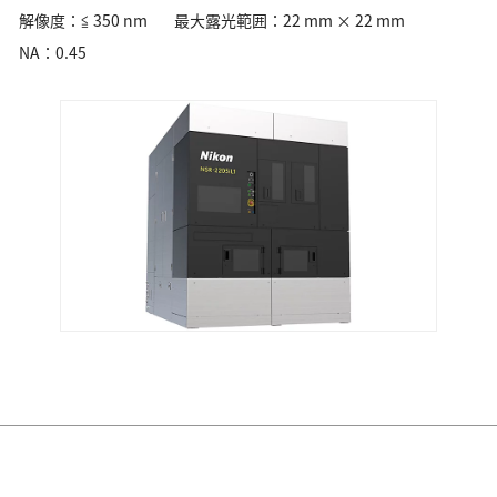
解像度：≦ 350 nm
最大露光範囲：22 mm × 22 mm
素材・部品
NA：0.45
素材・部品
光学レンズ・ユニット
ロボティクス用カメラ・センサー
映像ソリューション
映像制作・業務用撮影
遠隔監視モニタリング
3Dモデル制作
データ管理・業務支援