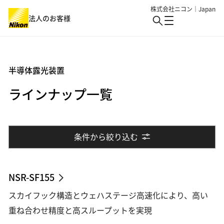
株式会社ニコン｜Japan
法人のお客様
製品・サービス
半導体露光装置
ラインナップ一覧
業界
製品・サービス : Top
バイオサイエンス・医療
ソリューション・事例・技術
業界 : Top
条件から絞り込む
生物用観察・検査
半導体・エレクトロニクス
イベント
アイケア
細胞受託生産
ニュース
機械・重工業・建設
NSR-SF155
産業・特注
バイオ・メディカル
スカイフック構造とウェハステージ高速化により、高い
総合トップ
ロボット制御
重ね合わせ精度と高スループットを実現
産業用観察・検査
個人のお客様
情報・メディア