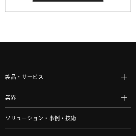
製品・サービス
製品・サービス : Top
業界
バイオサイエンス・医療​
生物用観察・検査
業界 : Top
ソリューション・事例・技術
アイケア
細胞受託生産
半導体・エレクトロニクス
産業・特注
機械・重工業・建設