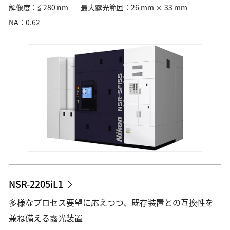
産業用測定・計測
解像度：≦ 280 nm
最大露光範囲：26 mm × 33 mm
測量・測位
カメラ、レンズ、双眼鏡、補聴器など日常を豊かに彩る商品・ソ
NA：0.62
自動車・航空・宇宙
宇宙・天体機器
リューション
特注・カスタマイズ
企業情報
資源・エネルギー・素材
企業情報、サステナビリティ、投資家情報から、今を伝える最新
半導体・FPD
情報まで
半導体露光
半導体後工程露光（アドバンストパッケージング）
半導体測定・計測・検査
Global Site
FPD露光
フレキシブルエレクトロニクス
加工
DED方式金属3Dプリンター（AM装置）
NSR-2205iL1
L-PBF方式金属3Dプリンター（AM装置）
レーザー除去加工機
多様なプロセス要望に応えつつ、既存装置との互換性を
材料加工ソリューション
金型製作・射出成型
兼ね備える露光装置