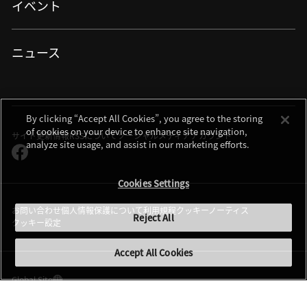
ロボット制御
イベント
バイオ・メディカル
産業用観察・検査
情報・メディア
産業用測定・計測
自動車・航空・宇宙
測量・測位
資源・エネルギー・素材
ニュース
宇宙・天体機器
特注・カスタマイズ
半導体・FPD
半導体露光
半導体後工程露光（アドバンストパッケージング）
By clicking “Accept All Cookies”, you agree to the storing
半導体測定・計測・検査
of cookies on your device to enhance site navigation,
サイト更新情報
RSSについて
ソーシャルメディアアカウント
analyze site usage, and assist in our marketing efforts.
FPD露光
フレキシブルエレクトロニクス
Cookies Settings
加工
DED方式金属3Dプリンター（AM装置）
お問い合わせ
個人情報保護について
利用規程
クッキーノーティス
Reject All
L-PBF方式金属3Dプリンター（AM装置）
クッキー設定
レーザー除去加工機
材料加工ソリューション
Accept All Cookies
金型製作・射出成型
素材・部品
Global Site
素材・部品
© 2026 Nikon Corporation
光学レンズ・ユニット