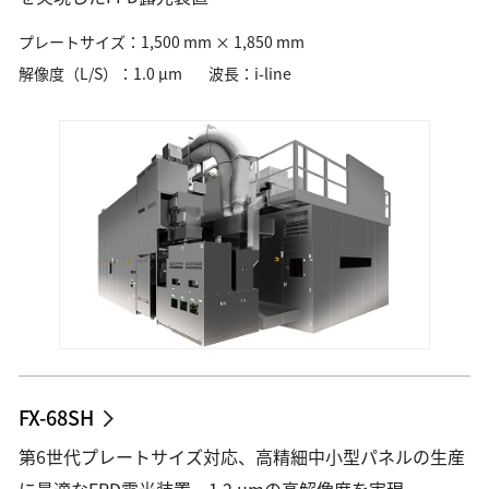
産業用測定・計測
測量・測位
カメラ、レンズ、双眼鏡、補聴器など日常を豊かに彩る商品・ソ
プレートサイズ：1,500 mm × 1,850 mm
自動車・航空・宇宙
宇宙・天体機器
リューション
特注・カスタマイズ
解像度（L/S）：1.0 µm
波長：i-line
企業情報
資源・エネルギー・素材
企業情報、サステナビリティ、投資家情報から、今を伝える最新
半導体・FPD
情報まで
半導体露光
半導体後工程露光（アドバンストパッケージング）
半導体測定・計測・検査
Global Site
FPD露光
フレキシブルエレクトロニクス
加工
DED方式金属3Dプリンター（AM装置）
L-PBF方式金属3Dプリンター（AM装置）
FX-68SH
レーザー除去加工機
材料加工ソリューション
第6世代プレートサイズ対応、高精細中小型パネルの生産
金型製作・射出成型
に最適なFPD露光装置。1.2 µmの高解像度を実現