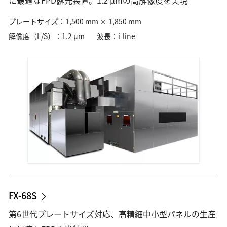
素材・部品
プレートサイズ：1,500 mm × 1,850 mm
素材・部品
解像度（L/S）：1.2 µm
波長：i-line
光学レンズ・ユニット
ロボティクス用カメラ・センサー
映像ソリューション
映像制作・業務用撮影
遠隔監視モニタリング
3Dモデル制作
データ管理・業務支援
FX-68S
第6世代プレートサイズ対応、高精細中小型パネルの生産