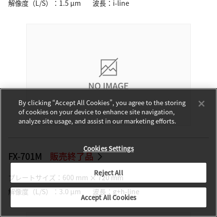
解像度（L/S）：1.5 µm
波長：i-line
By clicking “Accept All Cookies”, you agree to the storing
of cookies on your device to enhance site navigation,
analyze site usage, and assist in our marketing efforts.
Cookies Settings
FX-701M
販売終了品
Reject All
プレートサイズ：600 mm × 720 mm
解像度（L/S）：3.0 µm
波長：g+h-line
Accept All Cookies