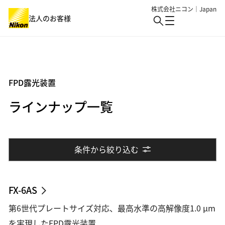
株式会社ニコン｜Japan
法人のお客様
製品・サービス
FPD露光装置
業界
製品・サービス : Top
ラインナップ一覧
バイオサイエンス・医療
ソリューション・事例・技術
業界 : Top
生物用観察・検査
半導体・エレクトロニクス
イベント
アイケア
条件から絞り込む
細胞受託生産
ニュース
機械・重工業・建設
産業・特注
FX-6AS
バイオ・メディカル
総合トップ
ロボット制御
第6世代プレートサイズ対応、最高水準の高解像度1.0 µm
産業用観察・検査
個人のお客様
情報・メディア
を実現したFPD露光装置