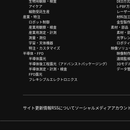
生物用観察・検査
DED方
アイケア
L-PB
細胞受託生産
レーザ
産業・特注
材料加
ロボット制御
金型製
産業用観察・検査
素材・部品
産業用測定・計測
素材・
測量・測位
光学レ
宇宙・天体機器
ロボテ
特注・カスタマイズ
映像ソリュ
半導体・FPD
映像制
半導体露光
遠隔監
半導体後工程露光（アドバンストパッケージング）
3Dモデ
半導体測定・計測・検査
データ
FPD露光
フレキシブルエレクトロニクス
サイト更新情報
RSSについて
ソーシャルメディアアカウン