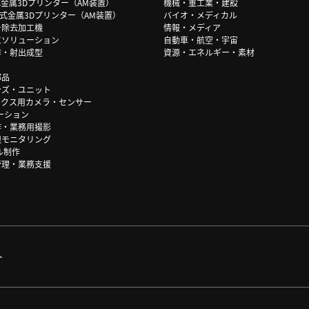
式金属3Dプリンター（AM装置）
機械・重工業・建設
F方式金属3Dプリンター（AM装置）
バイオ・メディカル
ー除去加工機
情報・メディア
工ソリューション
自動車・航空・宇宙
作・射出成型
資源・エネルギー・素材
部品
ンズ・ユニット
ィクス用カメラ・センサー
ーション
作・業務用撮影
視モニタリング
ル制作
管理・業務支援
ト