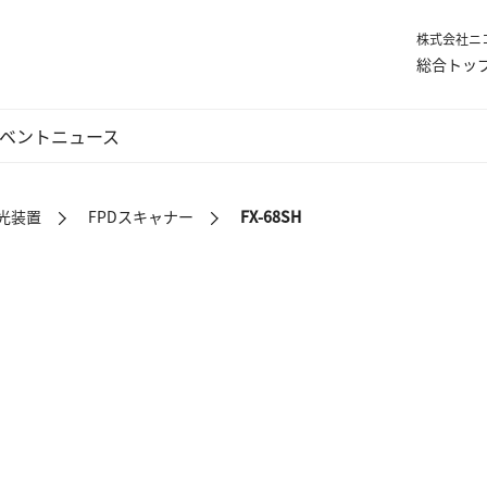
株式会社ニコ
総合トッ
ベント
ニュース
露光装置
FPDスキャナー
FX-68SH