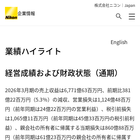
株式会社ニコン｜Japan
検索
企業情報
メ
グローバルナビゲーション
English
業績ハイライト
経営成績および財政状態（通期）
2026年3月期の売上収益は6,771億63百万円、前期比381
億22百万円（5.3％）の減収、営業損失は1,124億48百万
円（前年同期は24億22百万円の営業利益）、税引前損失
は1,065億11百万円（前年同期は45億33百万円の税引前利
益）、親会社の所有者に帰属する当期損失は860億88百万
円（前年同期は61億23百万円の親会社の所有者に帰属す