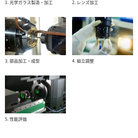
1. 光学ガラス製造・加工
2. レンズ加工
3. 部品加工・成型
4. 組立調整
5. 性能評価