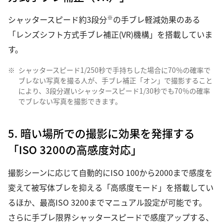
※
シャッタースピード約3段分
の手ブレ軽減効果のある
「レンズシフト方式手ブレ補正(VR)機構」を搭載していま
す。
※
シャッタースピード1/250秒で手持ちした場合に70％の確率で
ブレない写真を撮る人が、手ブレ補正「オン」で撮影すること
により、3段分遅いシャッタースピード1/30秒でも70％の確率
でブレない写真を撮影できます。
5. 暗い場所での撮影に効果を発揮する
「ISO 3200の高感度対応」
撮影シーンに応じて自動的にISO 100から2000まで感度を
変えて被写体ブレを抑える「高感度モード」を搭載してい
るほか、最高ISO 3200までマニュアル設定が可能です。
さらに手ブレ限界シャッタースピードで感度アップする、