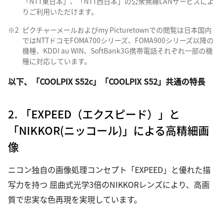
「NTT東日本」、「NTT西日本」の公衆無線LANサービスによ
りご利用いただけます。
※2
ピクチャーメールおよびmy Picturetownでの閲覧は日本国内
ではNTTドコモFOMA700シリーズ、FOMA900シリーズ以降の
機種、KDDI au WIN、SoftBank3G携帯電話それぞれ一部の機
種に対応しています。
以下、「COOLPIX S52c」「COOLPIX S52」共通の特長
2. 「EXPEED（エクスピード）」と
「NIKKOR(ニッコール)」による高精細画
像
ニコン独自の画像処理コンセプト「EXPEED」と優れた描
写力を持つ 屈曲式光学3倍のNIKKORレンズにより、高画
質で忠実な色再現を実現しています。