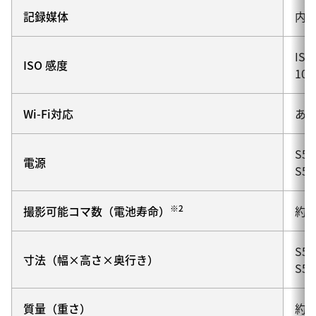
記録媒体
内蔵
IS
ISO 感度
100
Wi-Fi対応
あり
S5
電源
S5
※2
撮影可能コマ数（電池寿命）
約2
S5
寸法（幅×高さ×奥行き）
S5
質量（重さ）
約1