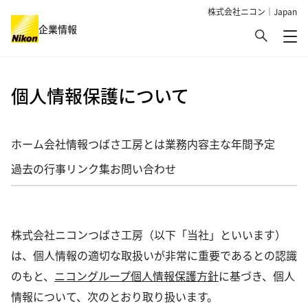
株式会社ニコン｜Japan
検索
企業情報
メ
グローバルナビゲーション
個人情報保護について
ホーム
会社情報
つばさ工房とは
業務内容
主な年間予定
過去の行事
リンク集
お問い合わせ
株式会社ニコンつばさ工房（以下「当社」といいます）
は、個人情報の適切な取扱いが非常に重要であるとの認識
のもと、
ニコングループ個人情報保護方針
に基づき、個人
情報について、次のとおり取り扱います。