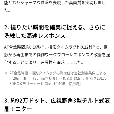
能となりシャープな質感を表現した高画質を実現しまし
た。
2. 撮りたい瞬間を確実に捉える、さらに
洗練した高速レスポンス
※
※
AF合焦時間約0.16秒
、撮影タイムラグ約0.22秒
と、撮
影から再生までの操作ワークフローレスポンスの改善を強
化することにより、速写性を追求しました。
※
AF合焦時間・撮影タイムラグの測定値は当社測定条件による
［28mm相当（35mm判換算）・撮影距離2m、明るさ10LV、
SDHCメモリーカード Class10 4GB 使用時］
3. 約92万ドット、広視野角3型チルト式液
晶モニター