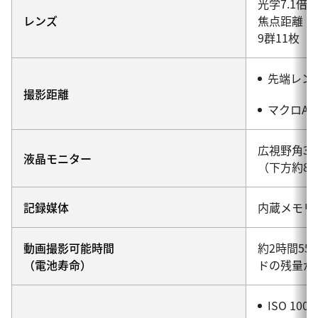
光学7.1倍
レンズ
焦点距離：6
9群11枚
先端レン
撮影距離
マクロA
広視野角3
液晶モニター
（下方約81
記録媒体
内蔵メモリー
動画撮影可能時間
約2時間55
（電池寿命）
ドの残量が
ISO 10