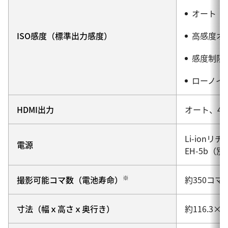
オート（IS
ISO感度（標準出力感度）
高感度オー
感度制限オー
ローノイズ
HDMI出力
オート、48
Li-ion
電源
EH-5b（
※
撮影可能コマ数（電池寿命）
約350コマ（
寸法（幅ｘ高さｘ奥行き）
約116.3×