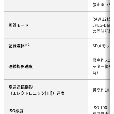
静止画（モ
RAW 12
画質モード
JPEG-Ba
の同時記録
※2
記録媒体
SDメモリ
最高約5コ
連続撮影速度
ッター優先
時）
高速連続撮影
最高約10コ
（エレクトロニック[Hi]）速度
ISO 100
ISO感度
感度制限オート