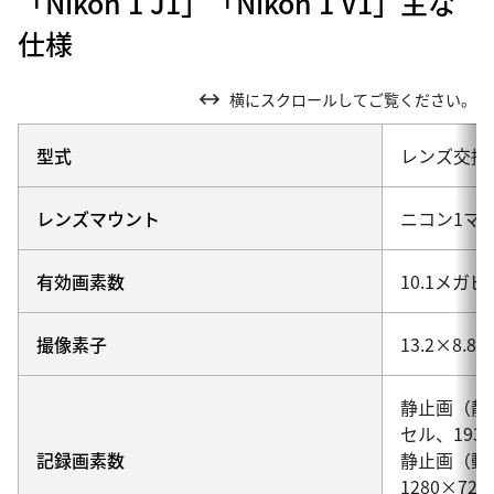
「Nikon 1 J1」「Nikon 1 V1」主な
仕様
横にスクロールしてご覧ください。
型式
レンズ交換
レンズマウント
ニコン1マ
有効画素数
10.1メガ
撮像素子
13.2×8
静止画（静止
セル、193
記録画素数
静止画（動画撮
1280×72