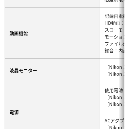
記録画素数
HD動画：19
スローモーシ
動画機能
モーションス
ファイル形式/
録音：内蔵
〔Nikon
液晶モニター
〔Nikon
使用電池：
〔Nikon 
〔Nikon 
電源
ACアダプ
〔Nikon