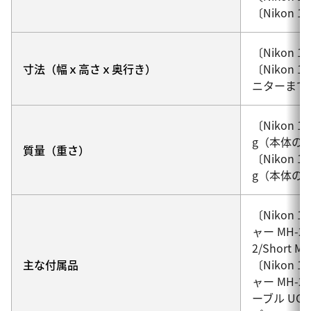
〔Nikon
〔Nikon 
寸法（幅ｘ高さｘ奥行き）
〔Nikon
ニターまで
〔Nikon
g（本体の
質量（重さ）
〔Nikon
g（本体の
〔Nikon
ャー MH-2
2/Short Mo
主な付属品
〔Nikon
ャー MH-
ーブル UC