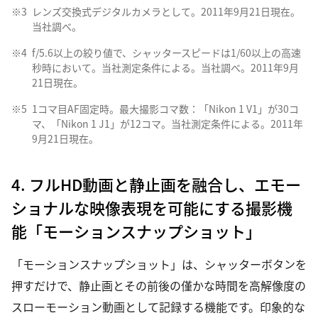
※3
レンズ交換式デジタルカメラとして。2011年9月21日現在。
当社調べ。
※4
f/5.6以上の絞り値で、シャッタースピードは1/60以上の高速
秒時において。当社測定条件による。当社調べ。2011年9月
21日現在。
※5
1コマ目AF固定時。最大撮影コマ数：「Nikon 1 V1」が30コ
マ、「Nikon 1 J1」が12コマ。当社測定条件による。2011年
9月21日現在。
4. フルHD動画と静止画を融合し、エモー
ショナルな映像表現を可能にする撮影機
能「モーションスナップショット」
「モーションスナップショット」は、シャッターボタンを
押すだけで、静止画とその前後の僅かな時間を高解像度の
スローモーション動画として記録する機能です。印象的な