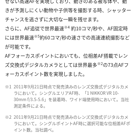
せない高速AFを実現しており、動きのある被写体や、動
きが予測しにくい動物や子供等を撮影する時、シャッター
チャンスを逃さずに大切な一瞬を残せます。
※4
さらに、AF追従で世界最速
約10コマ/秒や、AF固定時
※5
には世界最速
約60コマ/秒の速さでの高速連続撮影など
が可能です。
AFフォーカスポイントにおいても、位相差AF搭載でレン
※2
ズ交換式デジタルカメラとしては世界最多
の73点AFフ
ォーカスポイント数を実現しました。
※1
2011年9月21日時点で発売済みのレンズ交換式デジタルカメ
ラにおいて。シングルエリアAF時、「1 NIKKOR VR 10-
30mm f/3.5-5.6」を装着時、ワイド端使用時において。当社
測定条件による。
※2
2011年9月21日時点で発売済みのレンズ交換式デジタルカメ
ラにおいて。シングルポイントAF時に選択可能な位相差AFポ
イント数。当社調べ。