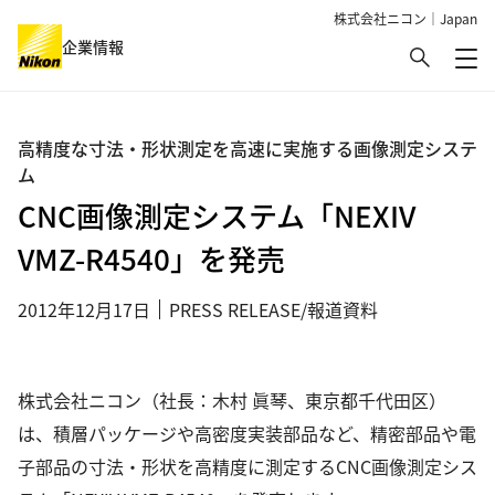
株式会社ニコン｜Japan
検索
企業情報
メ
グローバルナビゲーション
高精度な寸法・形状測定を高速に実施する画像測定システ
ム
CNC画像測定システム「NEXIV
VMZ-R4540」を発売
2012年12月17日
PRESS RELEASE/報道資料
株式会社ニコン（社長：木村 眞琴、東京都千代田区）
は、積層パッケージや高密度実装部品など、精密部品や電
子部品の寸法・形状を高精度に測定するCNC画像測定シス