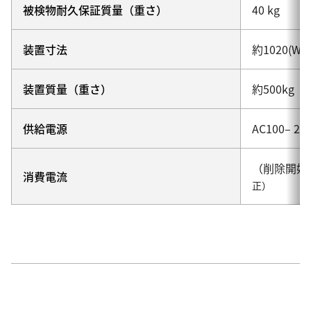
被検物耐久保証質量（重さ）
40 kg
装置寸法
約1020(W) x
装置質量（重さ）
約500kg
供給電源
AC100– 24
（削除開始
消費電流
正）