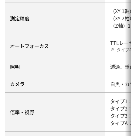
（XY 1軸）1.
測定精度
（XY 2軸）2.
（Z軸）1.2 +
TTLレーザ
オートフォーカス
※
タイプA
照明
透過、垂直
カメラ
白黒・カラー
タイプ1：0.5
タイプ2：1～1
倍率・視野
タイプ3：2～3
タイプA：0.3