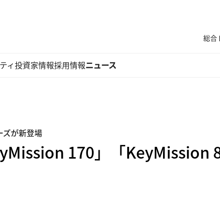
総合
ティ
投資家情報
採用情報
ニュース
リーズが新登場
yMission 170」「KeyMissio