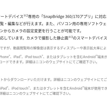
※2
は、スマートデバイス
専用の「SnapBridge 360/170アプリ」に
などが行えます。また、パソコン用の専用ソフトウェア「KeyMissi
ンからカメラの設定変更を行うことが可能です。
※3
アプリに対応しています。カメラで撮影した静止画
のスマートデバイ
UHD）ですが、動画閲覧時の解像度は表示するディスプレーや表示拡大率に
®
®
®
™
hone
、iPad
、iPod touch
、またはタブレットを含むAndroid
端末が
ロードできます。詳細はニコンのウェブサイトにてご確認下さい。
ニコンのウェブサイトからダウンロードいただけます。詳細はニコンのウェブサイトに
®
®
™
iPad
、iPod touch
、またはタブレットを含むAndroid
端末が使用できます
詳細はニコンのウェブサイトにてご確認下さい。