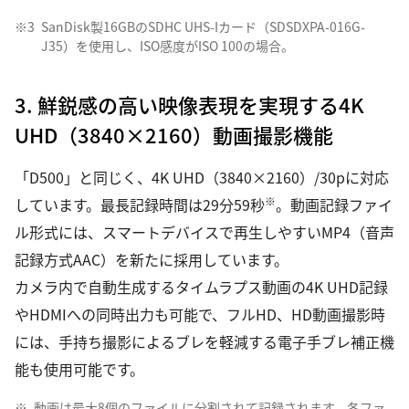
※3
SanDisk製16GBのSDHC UHS-Iカード（SDSDXPA-016G-
J35）を使用し、ISO感度がISO 100の場合。
3. 鮮鋭感の高い映像表現を実現する4K
UHD（3840×2160）動画撮影機能
「D500」と同じく、4K UHD（3840×2160）/30pに対応
※
しています。最長記録時間は29分59秒
。動画記録ファイ
ル形式には、スマートデバイスで再生しやすいMP4（音声
記録方式AAC）を新たに採用しています。
カメラ内で自動生成するタイムラプス動画の4K UHD記録
やHDMIへの同時出力も可能で、フルHD、HD動画撮影時
には、手持ち撮影によるブレを軽減する電子手ブレ補正機
能も使用可能です。
※
動画は最大8個のファイルに分割されて記録されます。各ファ