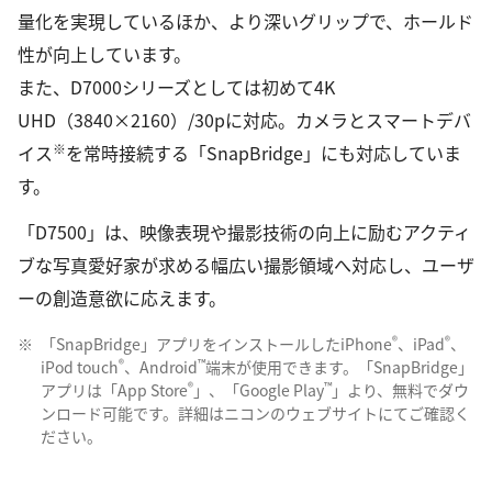
量化を実現しているほか、より深いグリップで、ホールド
性が向上しています。
また、D7000シリーズとしては初めて4K
UHD（3840×2160）/30pに対応。カメラとスマートデバ
※
イス
を常時接続する「SnapBridge」にも対応していま
す。
「D7500」は、映像表現や撮影技術の向上に励むアクティ
ブな写真愛好家が求める幅広い撮影領域へ対応し、ユーザ
ーの創造意欲に応えます。
®
®
※
「SnapBridge」アプリをインストールしたiPhone
、iPad
、
®
™
iPod touch
、Android
端末が使用できます。「SnapBridge」
®
™
アプリは「App Store
」、「Google Play
」より、無料でダウ
ンロード可能です。詳細はニコンのウェブサイトにてご確認く
ださい。