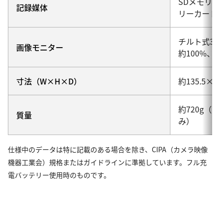
SDメモリー
記録媒体
リーカードは
チルト式3.
画像モニター
約100%
寸法（W×H×D）
約135.5×1
約720g
質量
み）
仕様中のデータは特に記載のある場合を除き、CIPA（カメラ映像
機器工業会）規格またはガイドラインに準拠しています。フル充
電バッテリー使用時のものです。