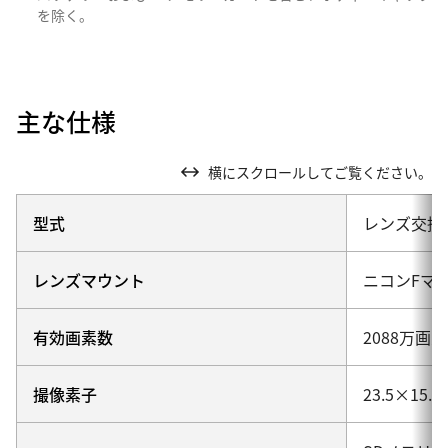
を除く。
主な仕様
横にスクロールしてご覧ください。
型式
レンズ交換
レンズマウント
ニコンFマ
有効画素数
2088万画素
撮像素子
23.5×1