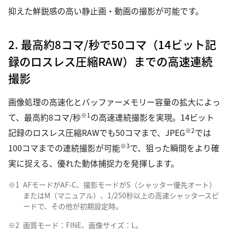
抑えた鮮鋭感の高い静止画・動画の撮影が可能です。
2. 最高約8コマ/秒で50コマ（14ビット記
録のロスレス圧縮RAW）までの高速連続
撮影
画像処理の高速化とバッファーメモリー容量の拡大によっ
※1
て、最高約8コマ/秒
の高速連続撮影を実現。14ビット
※2
記録のロスレス圧縮RAWでも50コマまで、JPEG
では
※3
100コマまでの連続撮影が可能
で、狙った瞬間をより確
実に捉える、優れた動体捕捉力を発揮します。
※1
AFモードがAF-C、撮影モードがS（シャッター優先オート）
またはM（マニュアル）、1/250秒以上の高速シャッタースピ
ードで、その他が初期設定時。
※2
画質モード：FINE、画像サイズ：L。