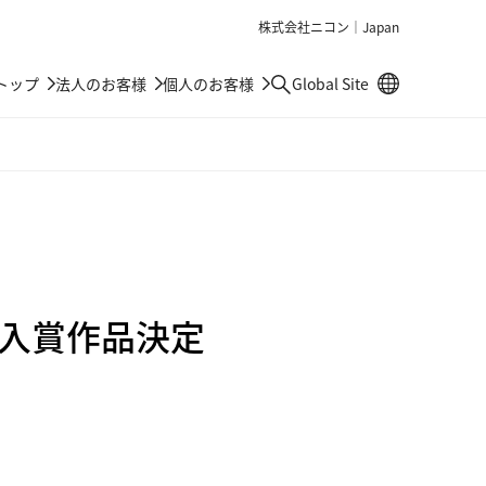
株式会社ニコン｜Japan
別窓で遷移しま
トップ
法人のお客様
個人のお客様
Global Site
検索
9」入賞作品決定