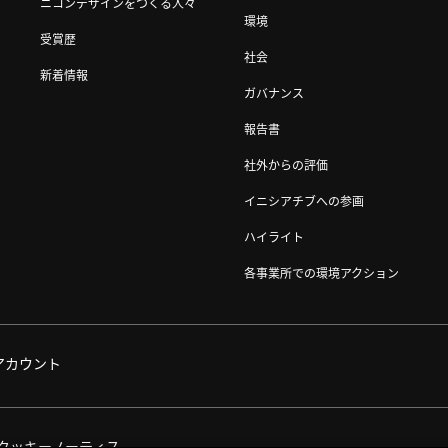
ニコンデザインをつくる人々
環境
受賞歴
社会
新着情報
ガバナンス
報告書
社外からの評価
イニシアチブへの参画
ハイライト
各事業所での環境アクション
アカウント
クッキーノーティス