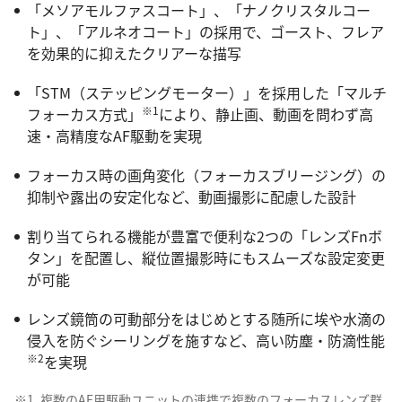
「メソアモルファスコート」、「ナノクリスタルコー
ト」、「アルネオコート」の採用で、ゴースト、フレア
を効果的に抑えたクリアーな描写
「STM（ステッピングモーター）」を採用した「マルチ
※1
フォーカス方式」
により、静止画、動画を問わず高
速・高精度なAF駆動を実現
フォーカス時の画角変化（フォーカスブリージング）の
抑制や露出の安定化など、動画撮影に配慮した設計
割り当てられる機能が豊富で便利な2つの「レンズFnボ
タン」を配置し、縦位置撮影時にもスムーズな設定変更
が可能
レンズ鏡筒の可動部分をはじめとする随所に埃や水滴の
侵入を防ぐシーリングを施すなど、高い防塵・防滴性能
※2
を実現
※1
複数のAF用駆動ユニットの連携で複数のフォーカスレンズ群