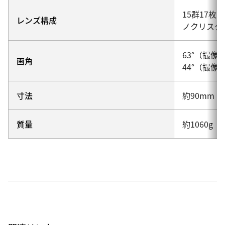
15群17
レンズ構成
ノクリスタ
63°（撮像
画角
44°（撮像
寸法
約90mm
質量
約1060g