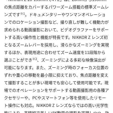
の焦点距離をカバーするパワーズーム搭載の標準ズームレ
※1
ンズです
。ドキュメンタリーやワンマンオペレーショ
ンでのロケーション撮影など、撮り直しが難しく機動力が
求められる動画撮影において、ビデオグラファーをサポー
トする高い操作性と機能が特長です。NIKKOR Z レンズ初
となるズームレバーを採用し、滑らかなズーミングを実現
するほか、表現用途に合わせてズーム速度を11段階から
※2
選ぶことができ
、ズーミングによる多彩な映像演出が
可能になります。また、ズーミング時のフォーカス位置の
ずれや重心の移動を最小限に抑えており、焦点距離を変え
て撮影することが多い現場でも安心して使用可能です。現
場でのオペレーションをサポートする動画撮影用の各種ア
クセサリーや、PCやスマートフォン等を使用したリモー
ト操作にも対応。NIKKOR Z レンズならではの高い光学性
能により、高精細で美しい8K動画の撮影を実現しつつ、効