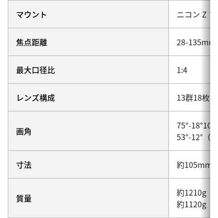
マウント
ニコン Z 
焦点距離
28-135mm
最大口径比
1:4
レンズ構成
13群18枚
75°-18°1
画角
53°-12°
寸法
約105m
約1210g
質量
約1120g