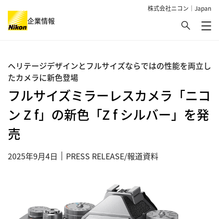
株式会社ニコン｜Japan
検索
企業情報
メ
グローバルナビゲーション
ヘリテージデザインとフルサイズならではの性能を両立し
たカメラに新色登場
フルサイズミラーレスカメラ「ニコ
ン Z f」の新色「Z f シルバー」を発
売
2025年9月4日
PRESS RELEASE/報道資料