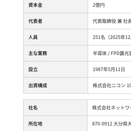
資本金
2億円
代表者
代表取締役 兼 社
人員
251名（2025年
主な業務
半導体 / FPD
設立
1987年5月11日
出資構成
株式会社ニコン 1
社名
株式会社ネットワ
所在地
870-0912 大分