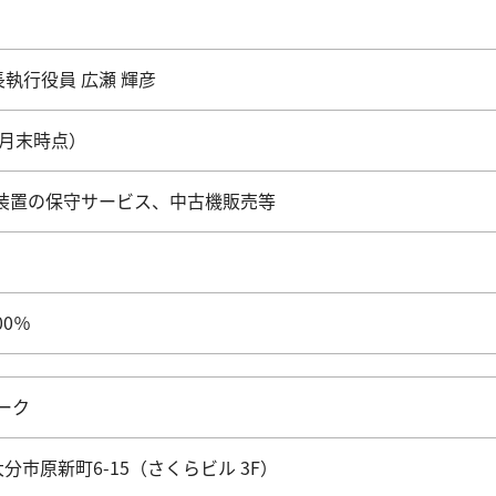
長執行役員 広瀬 輝彦
12月末時点）
露光装置の保守サービス、中古機販売等
00％
ーク
県大分市原新町6-15（さくらビル 3F）