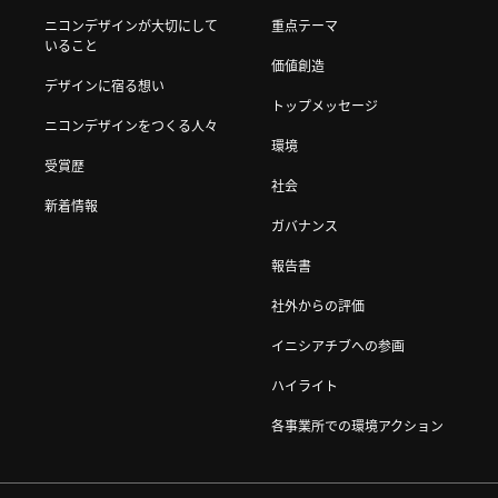
ニコンデザインが大切にして
重点テーマ
いること
価値創造
デザインに宿る想い
トップメッセージ
ニコンデザインをつくる人々
環境
受賞歴
社会
新着情報
ガバナンス
報告書
社外からの評価
イニシアチブへの参画
ハイライト
各事業所での環境アクション