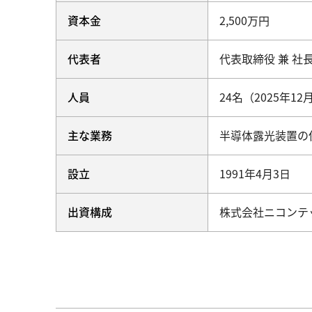
資本金
2,500万円
代表者
代表取締役 兼 社
人員
24名（2025年1
主な業務
半導体露光装置の
設立
1991年4月3日
出資構成
株式会社ニコンテッ