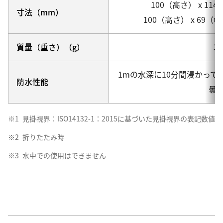
100（高さ） x 11
寸法（mm）
100（高さ） x 69（
質量（重さ）（g）
31
1mの水深に10分間浸かって
防水性能
曇
見掛視界：ISO14132-1：2015に基づいた見掛視界の表記数値
折りたたみ時
水中での使用はできません