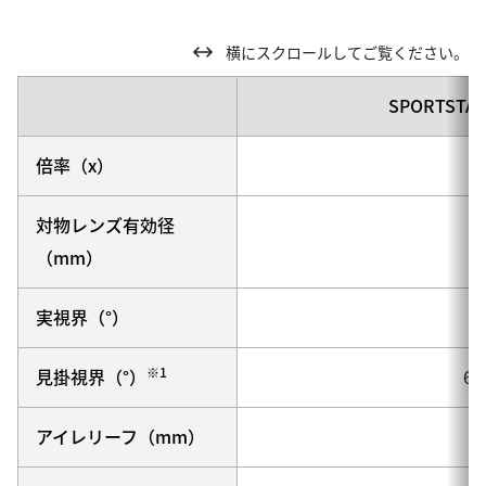
横にスクロールしてご覧ください。
SPORTSTAR 
倍率（x）
8
対物レンズ有効径
2
（mm）
実視界（°）
8.
※1
見掛視界（°）
60
アイレリーフ（mm）
1