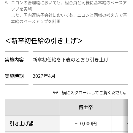
ニコンの管理職においても、組合員と同様に基本給のベースア
ップを実施
また、国内連結子会社においても、ニコンと同様の考え方で基
本給のベースアップを計画
＜新卒初任給の引き上げ＞
実施内容
新卒初任給を下表のとおり引き上げ
実施時期
2027年4月
横にスクロールしてご覧ください。
博士卒
引き上げ額
+10,000円
+1