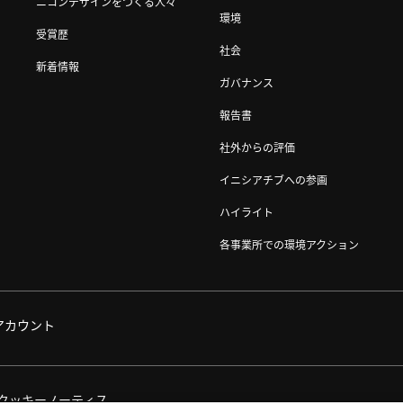
ニコンデザインをつくる人々
環境
受賞歴
社会
新着情報
ガバナンス
報告書
社外からの評価
イニシアチブへの参画
ハイライト
各事業所での環境アクション
アカウント
クッキーノーティス