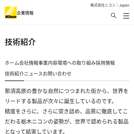
株式会社ニコン｜Japan
検索
企業情報
メ
グローバルナビゲーション
技術紹介
ホーム
会社情報
事業内容
環境への取り組み
採用情報
技術紹介
ニュース
お問い合わせ
那須高原の豊かな自然につつまれた街から、世界を
リードする製品が次々に誕生しているのです。
精度をさらに、さらに突き詰め、品質に徹底してこ
だわる栃木ニコンの姿勢が、世界で認められる製品
となって結実しています。