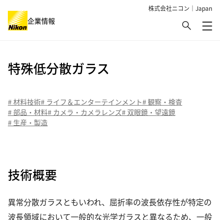
株式会社ニコン｜Japan
検索
企業情報
メ
グローバルナビゲーション
特殊低分散ガラス
# 材料技術
# ライフ＆エンターテインメント
# 観察・検査
# 部品・材料
# カメラ・カメラレンズ
# 双眼鏡・望遠鏡
# 生産・製造
技術概要
異常分散ガラスともいわれ、屈折率の波長依存性が特定の
波長領域において一般的な光学ガラスと異なるため、一般