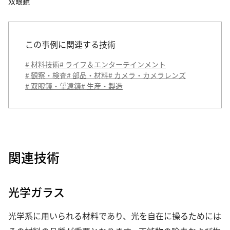
双眼鏡
この事例に関連する技術
# 材料技術
# ライフ＆エンターテインメント
# 観察・検査
# 部品・材料
# カメラ・カメラレンズ
# 双眼鏡・望遠鏡
# 生産・製造
関連技術
光学ガラス
光学系に用いられる材料であり、光を自在に操るためには