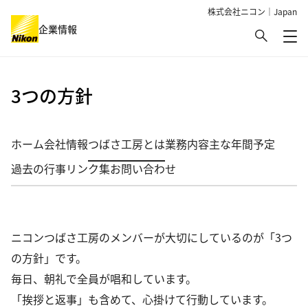
株式会社ニコン｜Japan
検索
企業情報
メ
グローバルナビゲーション
3つの方針
ホーム
会社情報
つばさ工房とは
業務内容
主な年間予定
過去の行事
リンク集
お問い合わせ
ニコンつばさ工房のメンバーが大切にしているのが「3つ
の方針」です。
毎日、朝礼で全員が唱和しています。
「挨拶と返事」も含めて、心掛けて行動しています。